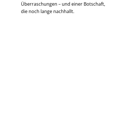
Überraschungen – und einer Botschaft,
die noch lange nachhallt.
JOE CHICKADEE
DAS VERZAUBERTE
ZIMMER